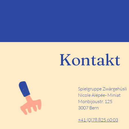
Kontakt
Spielgruppe Zwärgehüsli
Nicole Alépée- Miniat
Monbijoustr. 125
3007 Bern
+41 (0)78 825 60 03