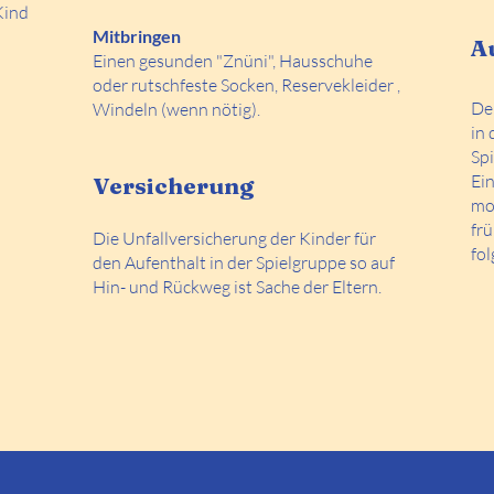
Kind
Mitbringen
A
Einen gesunden "Znüni", Hausschuhe
oder rutschfeste Socken, Reservekleider ,
Der
Windeln (wenn n
ötig).
in 
Sp
Ein
Versicherung
mo
frü
Die Unfallversicherung der Kinder für
fo
den Aufenthalt in der Spielgruppe so auf
Hin- und Rückweg ist Sache der Eltern.