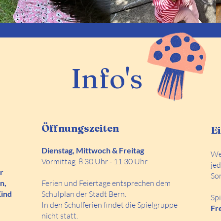
Info's
Öffnungszeiten
Ei
Dienstag, Mittwoch & Freitag
Wen
Vormittag 8 30 Uhr - 11 30 Uhr
jed
r
So
n,
Ferien und Feiertage entsprechen dem
Kind
Schulplan der Stadt Bern.
Sp
In den Schulferien findet die Spielgruppe
Fr
nicht statt.